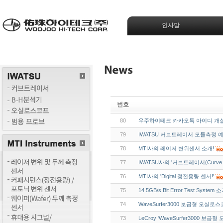
인사말
번호
80
우주하이테크 카카오톡 아이디 개
79
IWATSU 커브트레이서 모듈측정 
78
MTI사의 레이저 변위센서 소개!
77
IWATSU사의 '커브트레이서(Curve
76
MTI사의 'Digital 정전용량 센서!'
75
14.5GB/s Bit Error Test System 
74
WaveSurfer3000 보급형 오실로스
73
LeCroy 'WaveSurfer3000 보