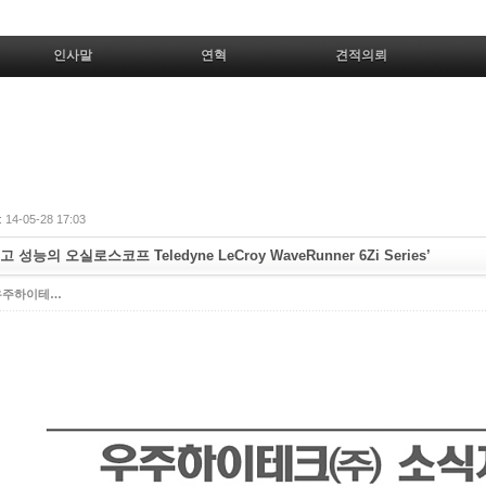
인사말
연혁
견적의뢰
14-05-28 17:03
 성능의 오실로스코프 Teledyne LeCroy WaveRunner 6Zi Series’
우주하이테…