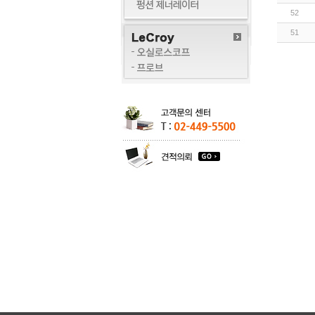
52
51