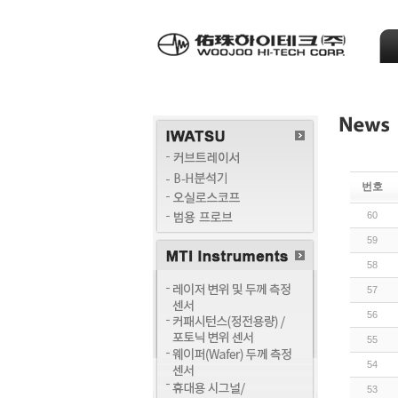
번호
60
59
58
57
56
55
54
53