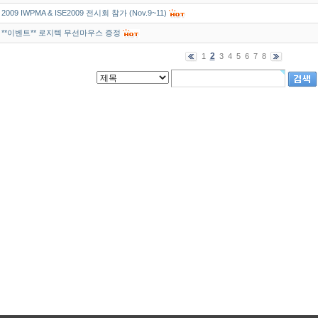
2009 IWPMA & ISE2009 전시회 참가 (Nov.9~11)
**이벤트** 로지텍 무선마우스 증정
2
1
3
4
5
6
7
8