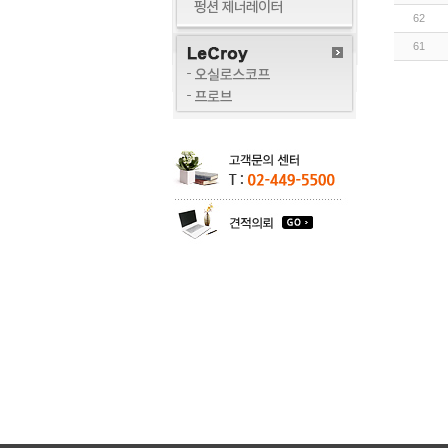
62
61