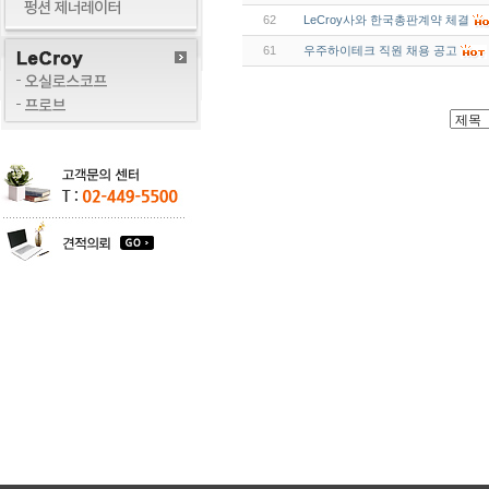
62
LeCroy사와 한국총판계약 체결
61
우주하이테크 직원 채용 공고