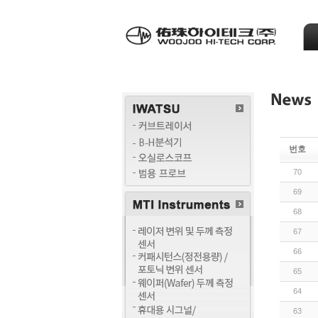
번호
70
69
68
67
66
65
64
63