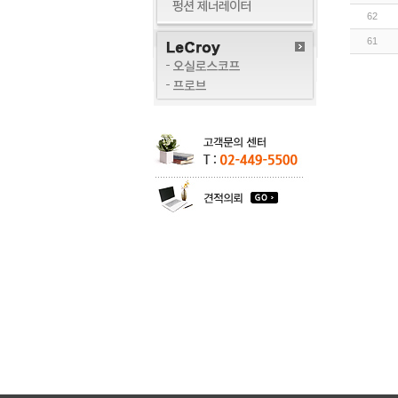
62
61