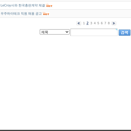
LeCroy사와 한국총판계약 체결
우주하이테크 직원 채용 공고
2
1
3
4
5
6
7
8