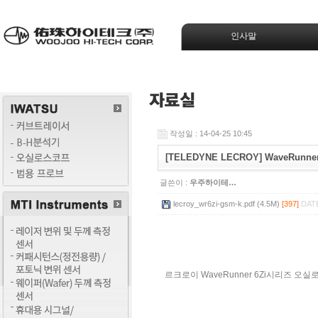
인사말
작성일 : 14-04-25 10:45
[TELEDYNE LECROY] WaveRu
글쓴이 :
우주하이테…
lecroy_wr6zi-gsm-k.pdf (4.5M)
[397]
DATE
르크로이 WaveRunner 6Zi시리즈 오